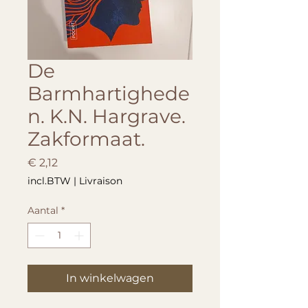
De
Barmhartighede
n. K.N. Hargrave.
Zakformaat.
Prijs
€ 2,12
incl.BTW
|
Livraison
Aantal
*
In winkelwagen