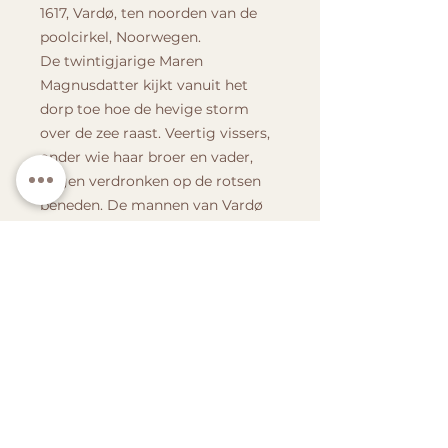
1617, Vardø, ten noorden van de
poolcirkel, Noorwegen.
De twintigjarige Maren
Magnusdatter kijkt vanuit het
dorp toe hoe de hevige storm
over de zee raast. Veertig vissers,
onder wie haar broer en vader,
liggen verdronken op de rotsen
beneden. De mannen van Vardø
zijn gedecimeerd en de vrouwen
zullen nu voor zichzelf moeten
zorgen.
Drie jaar later arriveert Absalom
Cornet uit Schotland. Deze
sinistere man verbrandde daar
heksen. Hij wordt vergezeld door
zijn jonge Noorse vrouw, Ursa.
Bedwelmd en doodsbang voor
het gezag van haar man, raakt ze