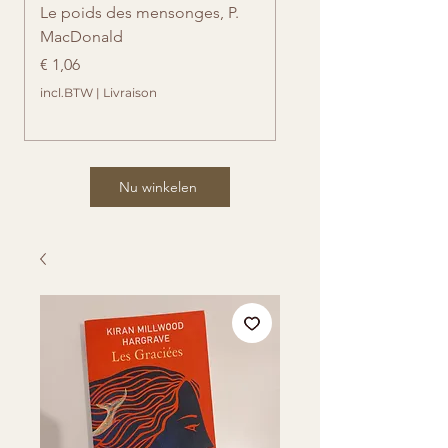
Le poids des mensonges, P.
Retrouvailles imprévue
MacDonald
Cates
Prijs
Prijs
€ 1,06
€ 1,06
incl.BTW
|
Livraison
incl.BTW
Nu winkelen