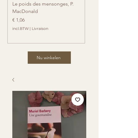
Le poids des mensonges, P.
Retrouvailles imprévue
MacDonald
Cates
Prijs
Prijs
€ 1,06
€ 1,06
incl.BTW
|
Livraison
incl.BTW
Nu winkelen