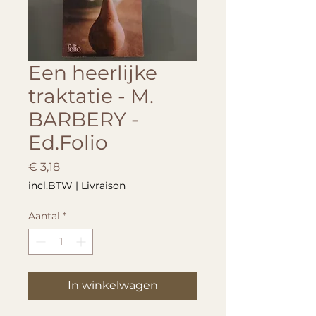
Een heerlijke
traktatie - M.
BARBERY -
Ed.Folio
Prijs
€ 3,18
incl.BTW
|
Livraison
Aantal
*
In winkelwagen