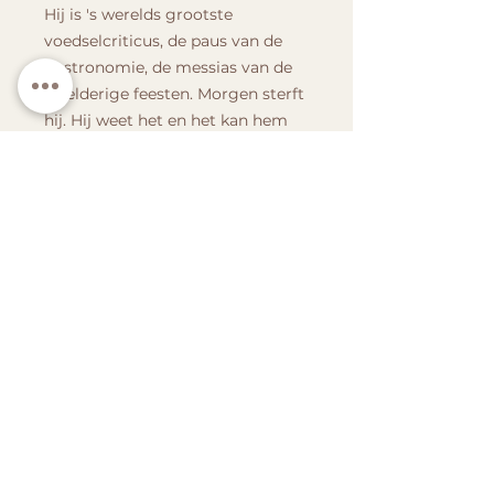
Hij is 's werelds grootste
voedselcriticus, de paus van de
gastronomie, de messias van de
weelderige feesten. Morgen sterft
hij. Hij weet het en het kan hem
niet schelen: op de drempel van
de dood zoekt hij naar een smaak
die in zijn hart blijft hangen, een
smaak uit zijn kindertijd of
adolescentie, een origineel en
wonderbaarlijk gerecht waarvan
hij aanvoelt dat het veel meer
waard is dan al zijn feesten als
volleerd fijnproever.
Dan herinnert hij zich het.
Stilzwijgend, soms panisch,
dwaalt hij langs de kronkels van
zijn smaakherinnering, duikt hij in
de stoofschotels van zijn jeugd,