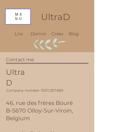
UltraD
ME
NU
Lire
Dormir
Créer
Blog
Contact me
Ultra
D
Company number:
1007.287.689
46, rue des frères Bouré
B-5670 Olloy-Sur-Viroin,
Belgium