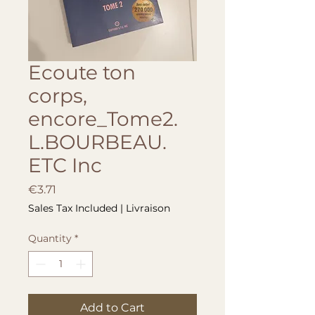
Ecoute ton
corps,
encore_Tome2.
L.BOURBEAU.
ETC Inc
Price
€3.71
Sales Tax Included
|
Livraison
Quantity
*
Add to Cart