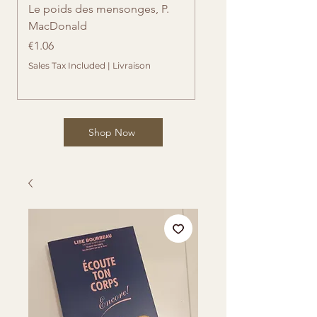
Le poids des mensonges, P.
Retrouvailles imprévue
MacDonald
Cates
Price
Price
€1.06
€1.06
Sales Tax Included
|
Livraison
Sales Tax Included
Shop Now