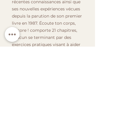
récentes connaissances ainsi que
ses nouvelles expériences vécues
depuis la parution de son premier
livre en 1987. Écoute ton corps,
Encore ! comporte 21 chapitres,
chacun se terminant par des
exercices pratiques visant à aider
le lecteur à conscientiser ce que
renferme le chapitre en question.
Par ses enseignements, Madame
Bourbeau favorise l'utilisation
d'exercices pratiques comme
moyen d'apprentissage car son
expérience lui indique que ce ne
sont pas les connaissances en
elles-mêmes qui aident l'être
humain à améliorer sa qualité de
vie mais plutôt les actions
générées par ces mêmes