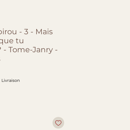
irou - 3 - Mais
 que tu
 - Tome-Janry -
s
|
Livraison