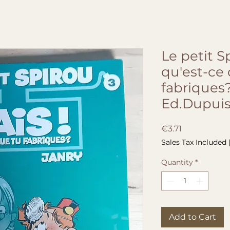
Le petit Sp
qu'est-ce
fabriques?
Ed.Dupui
Price
€3.71
Sales Tax Included
Quantity
*
Add to Cart