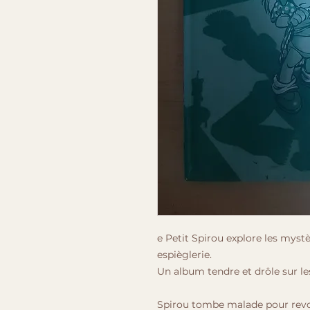
e Petit Spirou explore les mys
espièglerie.
Un album tendre et drôle sur le
Spirou tombe malade pour revoi