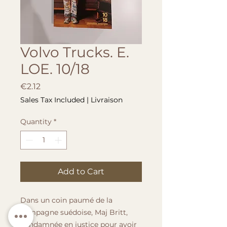
Volvo Trucks. E.
LOE. 10/18
Price
€2.12
Sales Tax Included
|
Livraison
Quantity
*
Add to Cart
Dans un coin paumé de la
campagne suédoise, Maj Britt,
condamnée en justice pour avoir