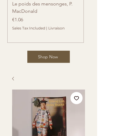
Le poids des mensonges, P.
Retrouvailles imprévue
MacDonald
Cates
Price
Price
€1.06
€1.06
Sales Tax Included
|
Livraison
Sales Tax Included
Shop Now