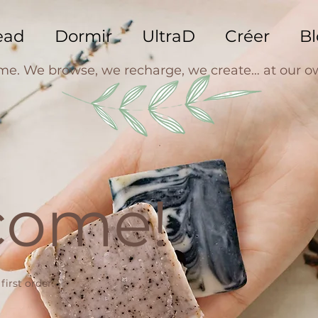
ead
Dormir
UltraD
Créer
Bl
ime. We browse, we recharge, we create… at our o
come!
first order.