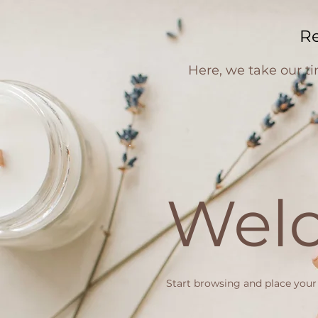
R
Here, we take our t
Wel
Start browsing and place your 