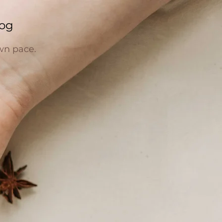
og
wn pace.