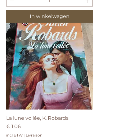
In winkelwagen
La lune voilée, K. Robards
Prijs
€ 1,06
incl.BTW
|
Livraison