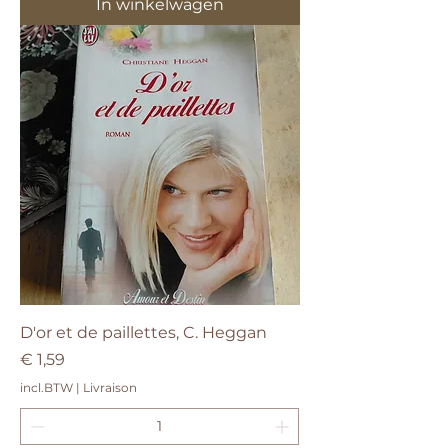
In winkelwagen
D'or et de paillettes, C. Heggan
Prijs
€ 1,59
incl.BTW
|
Livraison