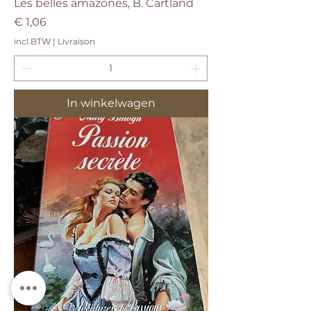
Les belles amazones, B. Cartland
Prijs
€ 1,06
incl.BTW
|
Livraison
In winkelwagen