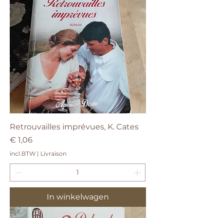
Retrouvailles imprévues, K. Cates
Prijs
€ 1,06
incl.BTW
|
Livraison
In winkelwagen