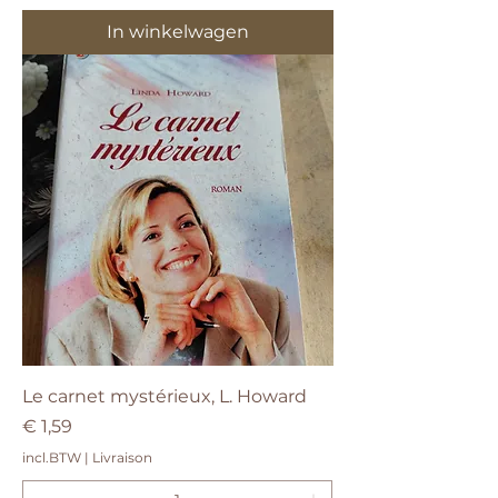
In winkelwagen
Le carnet mystérieux, L. Howard
Prijs
€ 1,59
incl.BTW
|
Livraison