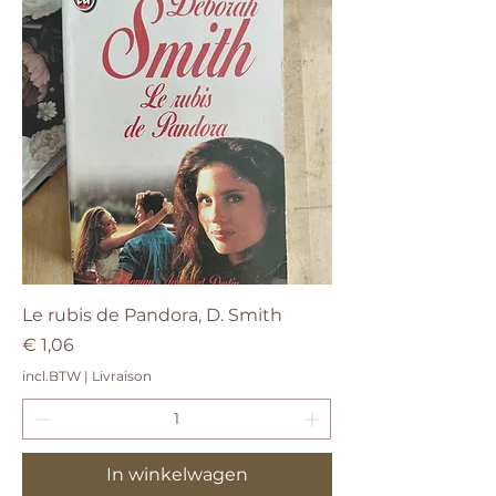
Le rubis de Pandora, D. Smith
Prijs
€ 1,06
incl.BTW
|
Livraison
In winkelwagen