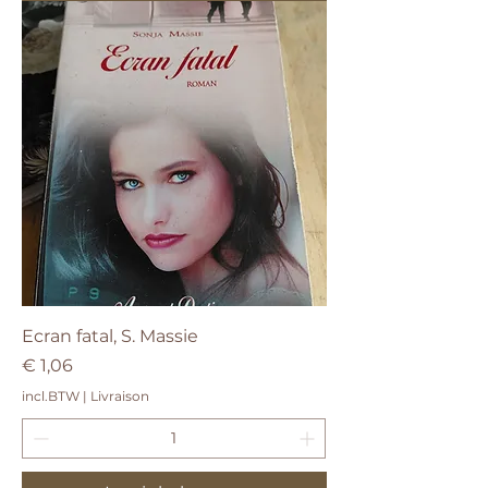
Ecran fatal, S. Massie
Prijs
€ 1,06
incl.BTW
|
Livraison