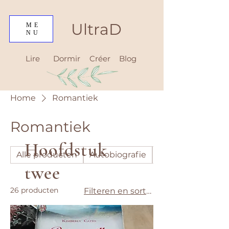
UltraD
ME
NU
Lire
Dormir
Créer
Blog
Home
Romantiek
Romantiek
Hoofdstuk
Alle producten
Autobiografie
Avontuur
twee
26 producten
Filteren en sorteren