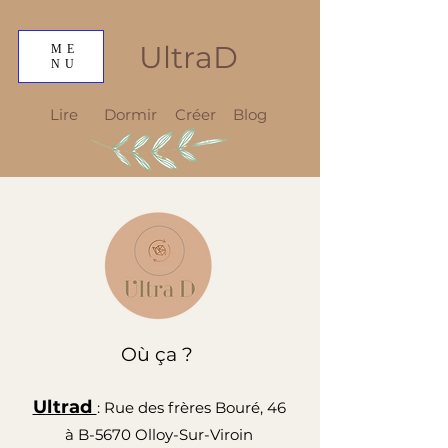
UltraD
ME
NU
Lire
Dormir
Créer
Blog
Où ça ?
Ultrad
: Rue des frères Bouré, 46
à B-5670 Olloy-Sur-Viroin