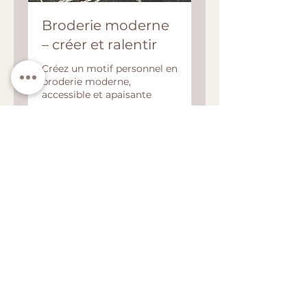
Broderie moderne
– créer et ralentir
Créez un motif personnel en
broderie moderne,
accessible et apaisante
Lire plus
Chargement des jours...
25
25 €
euros
Réserver