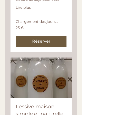
Lire plus
Chargement des jours...
25
25 €
euros
Réserver
Lessive maison –
simple et naturelle