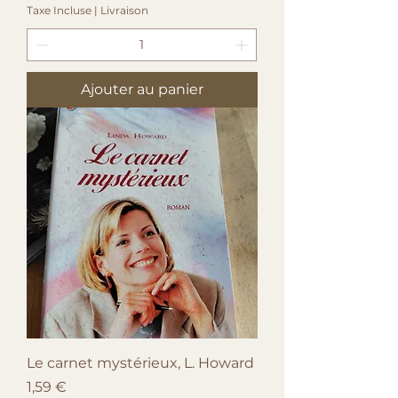
Taxe Incluse
|
Livraison
Ajouter au panier
Le carnet mystérieux, L. Howard
Prix
1,59 €