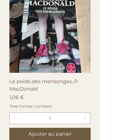
Le poids des mensonges, P.
MacDonald
Prix
1,06 €
Taxe Incluse
|
Livraison
Ajouter au panier