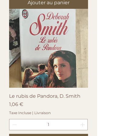
Ajouter au panier
Le rubis de Pandora, D. Smith
Prix
1,06 €
Taxe Incluse
|
Livraison