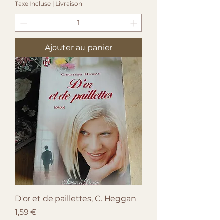
Taxe Incluse
|
Livraison
Ajouter au panier
D'or et de paillettes, C. Heggan
Prix
1,59 €