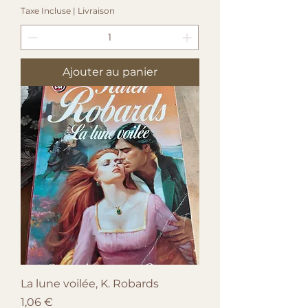
Taxe Incluse
|
Livraison
Ajouter au panier
La lune voilée, K. Robards
Prix
1,06 €