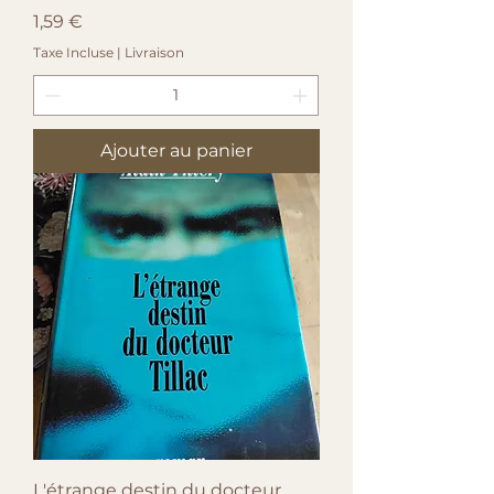
Prix
1,59 €
Taxe Incluse
|
Livraison
Ajouter au panier
L'étrange destin du docteur