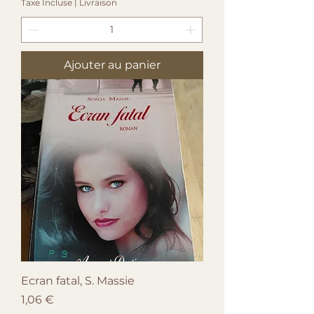
Taxe Incluse
|
Livraison
Ajouter au panier
Ecran fatal, S. Massie
Prix
1,06 €