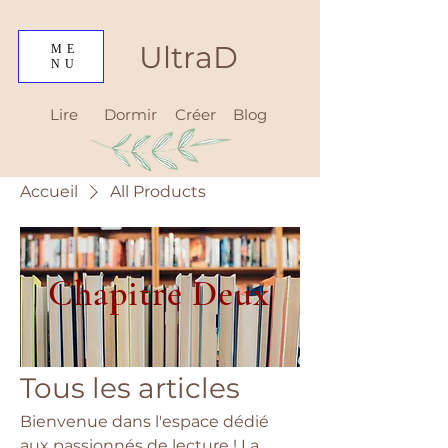
UltraD
ME
NU
Lire
Dormir
Créer
Blog
Accueil
All Products
Chapitre Deux
Tous les articles
Bienvenue dans l'espace dédié
aux passionnés de lecture ! La