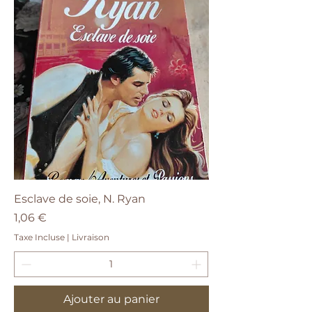
Esclave de soie, N. Ryan
Prix
1,06 €
Taxe Incluse
|
Livraison
Ajouter au panier