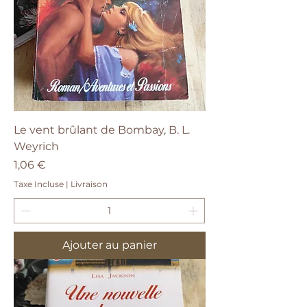
Le vent brûlant de Bombay, B. L.
Weyrich
Prix
1,06 €
Taxe Incluse
|
Livraison
Ajouter au panier