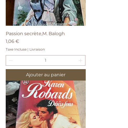
Passion secrète,M. Balogh
Prix
1,06 €
Taxe Incluse
|
Livraison
Ajouter au panier