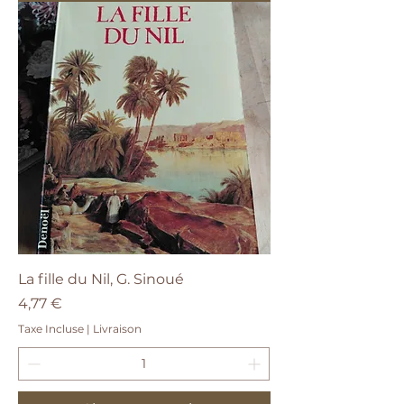
La fille du Nil, G. Sinoué
Prix
4,77 €
Taxe Incluse
|
Livraison