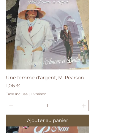
Une femme d'argent, M. Pearson
Prix
1,06 €
Taxe Incluse
|
Livraison
Ajouter au panier