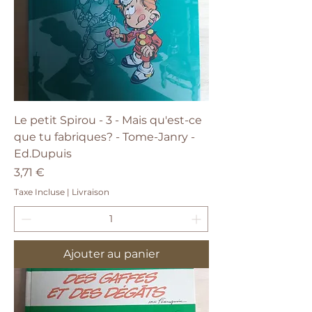
Le petit Spirou - 3 - Mais qu'est-ce
que tu fabriques? - Tome-Janry -
Ed.Dupuis
Prix
3,71 €
Taxe Incluse
|
Livraison
Ajouter au panier