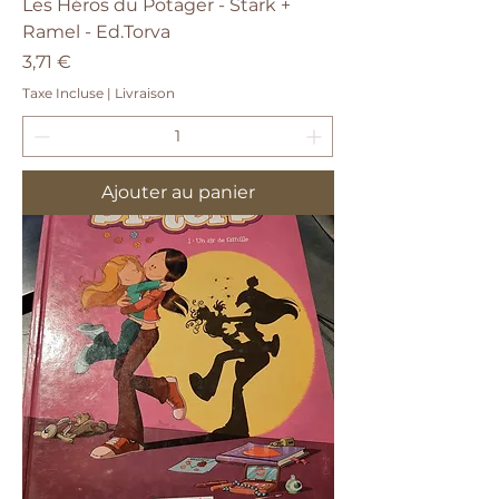
Les Héros du Potager - Stark +
Ramel - Ed.Torva
Prix
3,71 €
Taxe Incluse
|
Livraison
Ajouter au panier