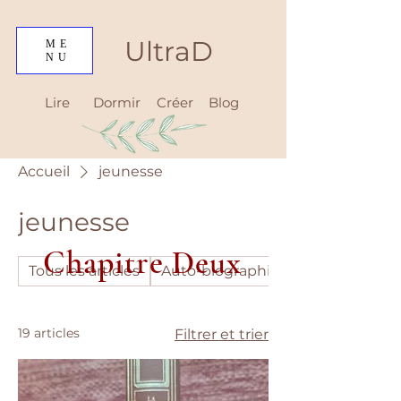
UltraD
ME
NU
Lire
Dormir
Créer
Blog
Accueil
jeunesse
jeunesse
Chapitre Deux
Tous les articles
Auto-biographie
19 articles
Filtrer et trier