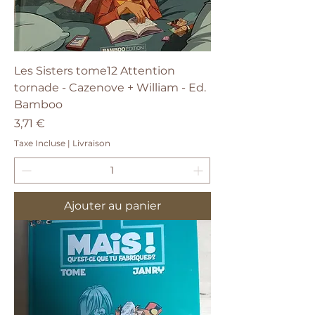
Les Sisters tome12 Attention
tornade - Cazenove + William - Ed.
Bamboo
Prix
3,71 €
Taxe Incluse
|
Livraison
Ajouter au panier