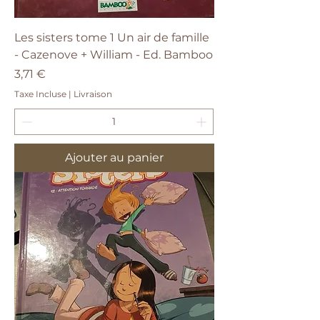
Les sisters tome 1 Un air de famille
- Cazenove + William - Ed. Bamboo
Prix
3,71 €
Taxe Incluse
|
Livraison
Ajouter au panier