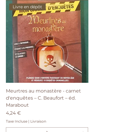
Livre en dépôt
Meurtres au monastère - carnet
d'enquêtes – C. Beaufort – éd.
Marabout
Prix
4,24 €
Taxe Incluse
|
Livraison