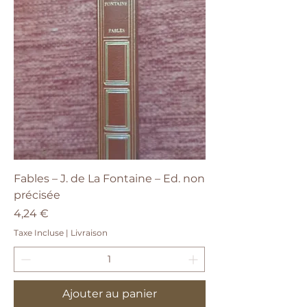
Fables – J. de La Fontaine – Ed. non
précisée
Prix
4,24 €
Taxe Incluse
|
Livraison
Ajouter au panier