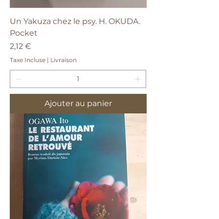
Un Yakuza chez le psy. H. OKUDA.
Pocket
Prix
2,12 €
Taxe Incluse
|
Livraison
Ajouter au panier