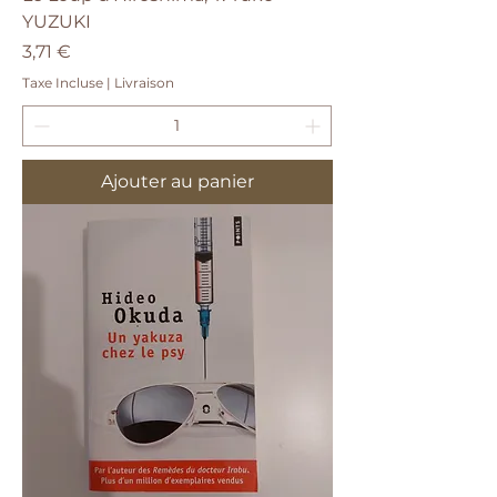
YUZUKI
Prix
3,71 €
Taxe Incluse
|
Livraison
Ajouter au panier