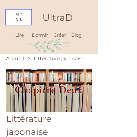
UltraD
ME
NU
Lire
Dormir
Créer
Blog
Accueil
Littérature japonaise
Chapitre Deux
Littérature
japonaise