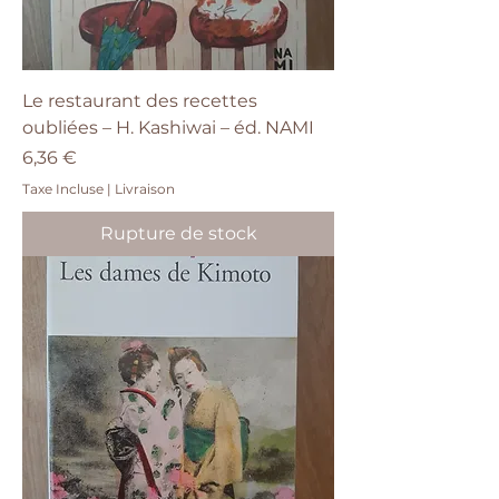
Le restaurant des recettes
oubliées – H. Kashiwai – éd. NAMI
Prix
6,36 €
Taxe Incluse
|
Livraison
Rupture de stock