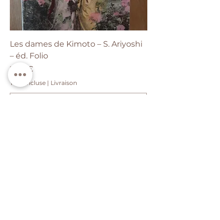
Les dames de Kimoto – S. Ariyoshi
– éd. Folio
Prix
2,65 €
Taxe Incluse
|
Livraison
Ajouter au panier