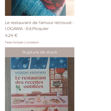
Le restaurant de l'amour retrouvé -
I.OGAWA - Ed.Picquier
Prix
4,24 €
Taxe Incluse
|
Livraison
Rupture de stock