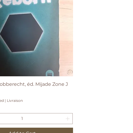
Quick View
Robberecht, éd. Mijade Zone J
ded
|
Livraison