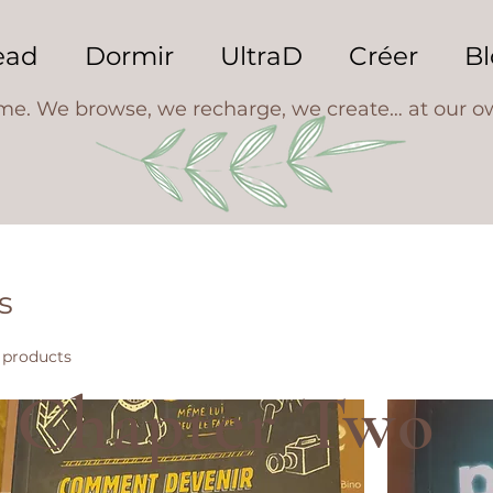
ead
Dormir
UltraD
Créer
Bl
ime. We browse, we recharge, we create… at our o
s
 products
Chapter Two