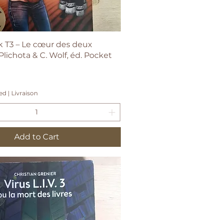
Quick View
k T3 – Le cœur des deux
lichota & C. Wolf, éd. Pocket
ded
|
Livraison
Add to Cart