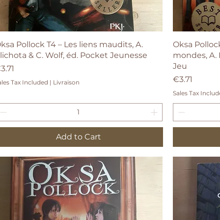
Quick View
ksa Pollock T4 – Les liens maudits, A.
Oksa Polloc
lichota & C. Wolf, éd. Pocket Jeunesse
mondes, A. P
Jeu
rice
3.71
Price
€3.71
ales Tax Included
|
Livraison
Sales Tax Inclu
Add to Cart