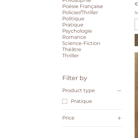
Philosophie
P
€
Poésie Française
Policier/Thriller
S
Politique
Pratique
Psychologie
Romance
Science-Fiction
Théâtre
Thriller
Filter by
Product type
Pratique
Price
€2
€8