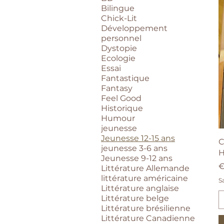
Bilingue
Chick-Lit
Développement
personnel
Dystopie
Ecologie
Essai
Fantastique
Fantasy
Feel Good
Historique
Humour
jeunesse
Jeunesse 12-15 ans
C
jeunesse 3-6 ans
H
Jeunesse 9-12 ans
P
€
Littérature Allemande
littérature américaine
S
Littérature anglaise
Littérature belge
Littérature brésilienne
Littérature Canadienne