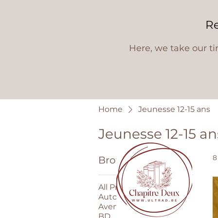
R
Here, we take our t
Home
Jeunesse 12-15 ans
Jeunesse 12-15 an
8
Browse by
All Products
Auto-biographie
Aventure
BD