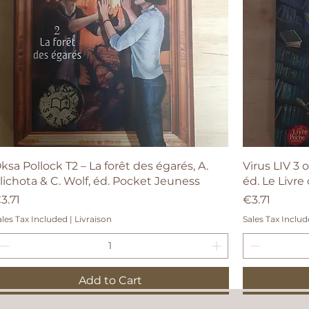
Quick View
ksa Pollock T2 – La forêt des égarés, A.
Virus LIV 3 o
lichota & C. Wolf, éd. Pocket Jeuness
éd. Le Livr
rice
Price
3.71
€3.71
ales Tax Included
|
Livraison
Sales Tax Inclu
Add to Cart