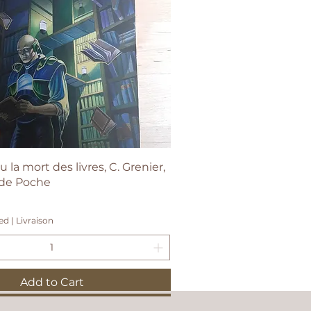
Quick View
u la mort des livres, C. Grenier,
e de Poche
ded
|
Livraison
Add to Cart