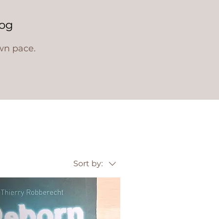
og
wn pace.
Sort by: