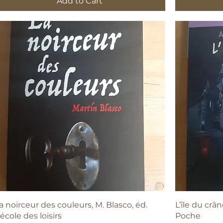
Add to Cart
Quick View
a noirceur des couleurs, M. Blasco, éd.
L’île du crân
’école des loisirs
Poche