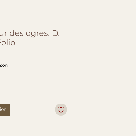
r des ogres. D.
olio
ison
ier