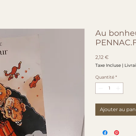
Au bonheu
PENNAC.F
Prix
2,12 €
Taxe Incluse
|
Livra
Quantité
*
Ajouter au pan