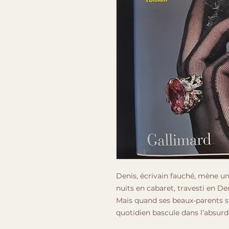
Denis, écrivain fauché, mène un
nuits en cabaret, travesti en De
Mais quand ses beaux-parents s’
quotidien bascule dans l’absurd