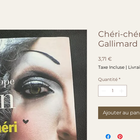
Chéri-chéri
Gallimard
Prix
3,71 €
Taxe Incluse
|
Livra
Quantité
*
Ajouter au pan