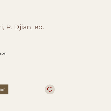
, P. Djian, éd.
ison
ier