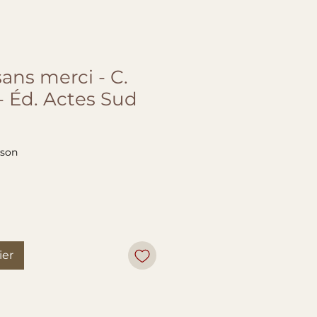
ns merci - C.
- Éd. Actes Sud
ison
ier