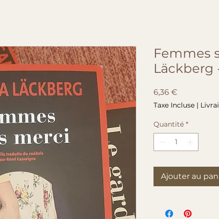
Femmes sa
Läckberg 
Prix
6,36 €
Taxe Incluse
|
Livra
Quantité
*
Ajouter au pan