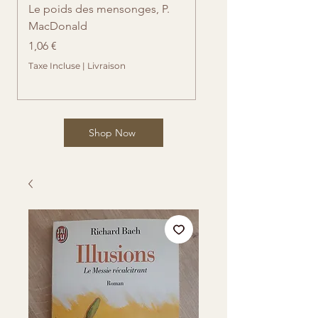
Le poids des mensonges, P.
Retrouvailles imprévue
MacDonald
Cates
Prix
Prix
1,06 €
1,06 €
Taxe Incluse
|
Livraison
Taxe Incluse
Shop Now