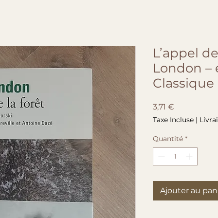
L’appel de 
London – é
Classique
Prix
3,71 €
Taxe Incluse
|
Livra
Quantité
*
Ajouter au pan