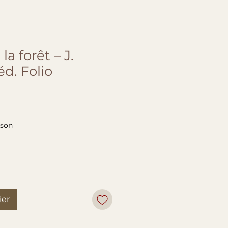
la forêt – J.
d. Folio
ison
ier