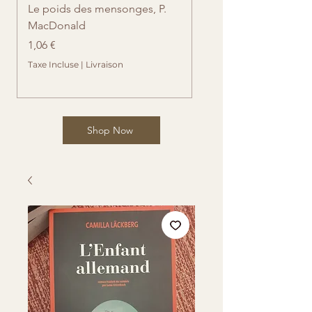
Le poids des mensonges, P.
Retrouvailles imprévue
MacDonald
Cates
Prix
Prix
1,06 €
1,06 €
Taxe Incluse
|
Livraison
Taxe Incluse
Shop Now