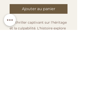
Ajouter au panier
Un thriller captivant sur l'héritage
et la culpabilité. L'histoire explore
les cicatrices de la guerre.
Une femme, qui découvre un
journal mystérieux, se lance dans
une quête pour comprendre son
héritage familial. Ce journal révèle
des secrets sur un enfant né
pendant la Seconde Guerre
mondiale. En remontant le temps,
elle découvre un passé tragique
lié à la guerre et à ses
conséquences sur sa famille.
L'intrigue s'épaissit alors qu'elle