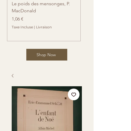
Le poids des mensonges, P.
Retrouvailles imprévue
MacDonald
Cates
Prix
Prix
1,06 €
1,06 €
Taxe Incluse
|
Livraison
Taxe Incluse
Shop Now