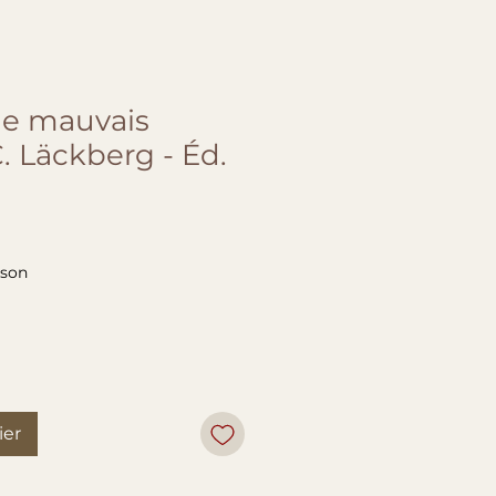
de mauvais
. Läckberg - Éd.
ison
ier