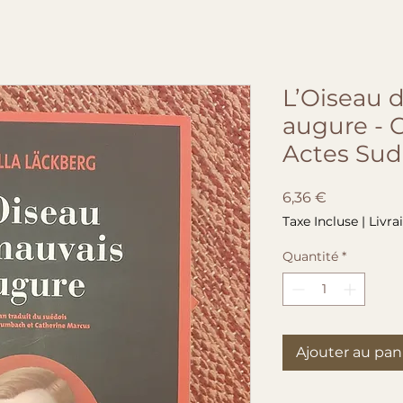
L’Oiseau 
augure - C
Actes Sud
Prix
6,36 €
Taxe Incluse
|
Livra
Quantité
*
Ajouter au pan