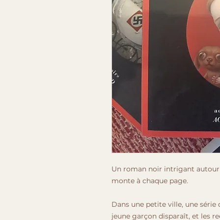
Un roman noir intrigant autour
monte à chaque page.
Dans une petite ville, une sér
jeune garçon disparaît, et les r