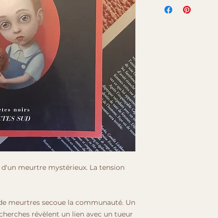
 d'un meurtre mystérieux. La tension
ie de meurtres secoue la communauté. Un
echerches révèlent un lien avec un tueur