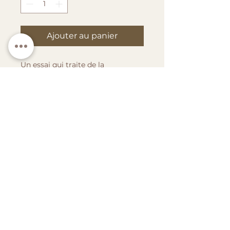
Ajouter au panier
Un essai qui traite de la
bienveillance comme un outil
puissant dans les interactions
humaines.
Dans "La Bienveillance est une
arme absolue", Didier Van
Cauwelaert explore le concept de
bienveillance dans nos relations
personnelles et professionnelles.
L'auteur défend l'idée que la
bienveillance peut transformer les
interactions et améliorer notre
qualité de vie. À travers des