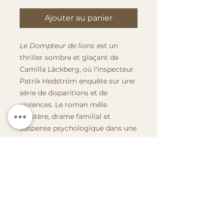
Ajouter au panier
Le Dompteur de lions
est un
thriller sombre et glaçant de
Camilla Läckberg, où l'inspecteur
Patrik Hedström enquête sur une
série de disparitions et de
violences. Le roman mêle
mystère, drame familial et
suspense psychologique dans une
atmosphère oppressante.
Résumé en 6 lignes :
Une jeune fille disparue réapparaît
brutalement, grièvement blessée,
avant de mourir peu après.
L'enquête de Patrik Hedström
mène à d'autres disparitions