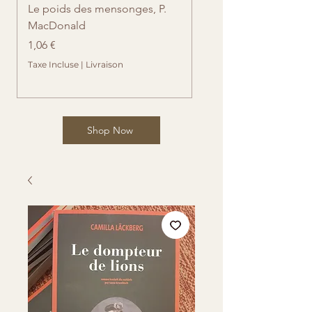
Le poids des mensonges, P.
Retrouvailles imprévue
MacDonald
Cates
Prix
Prix
1,06 €
1,06 €
Taxe Incluse
|
Livraison
Taxe Incluse
Shop Now