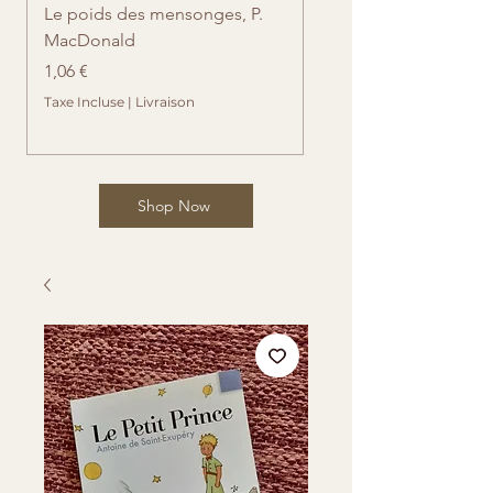
Le poids des mensonges, P.
Retrouvailles imprévue
MacDonald
Cates
Prix
Prix
1,06 €
1,06 €
Taxe Incluse
|
Livraison
Taxe Incluse
Shop Now