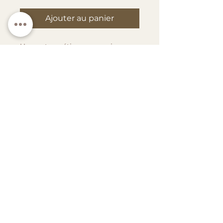
Ajouter au panier
Un conte poétique sur un jeune
prince qui voyage à travers les
mondes, à la recherche de l'amitié
et du sens de la vie.
"Le Petit Prince" raconte l'histoire
d'un jeune prince venu d'une
petite planète, qui voyage à
travers l'univers. Il rencontre
divers personnages et découvre
des leçons sur l'amour, l'amitié et
la responsabilité. Saint-Exupéry
aborde des thèmes profonds avec
une simplicité touchante. Le récit
interroge le monde des adultes et