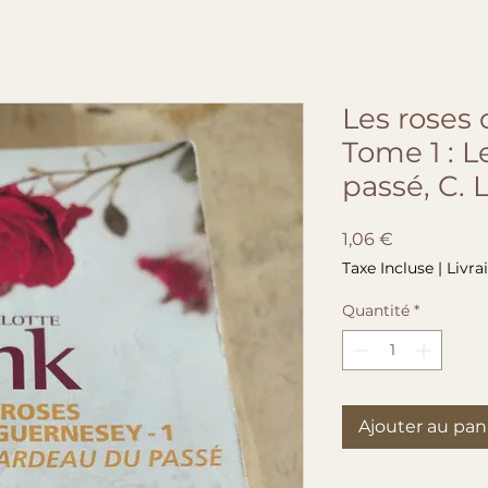
Les roses
Tome 1 : L
passé, C. 
Prix
1,06 €
Taxe Incluse
|
Livra
Quantité
*
Ajouter au pan