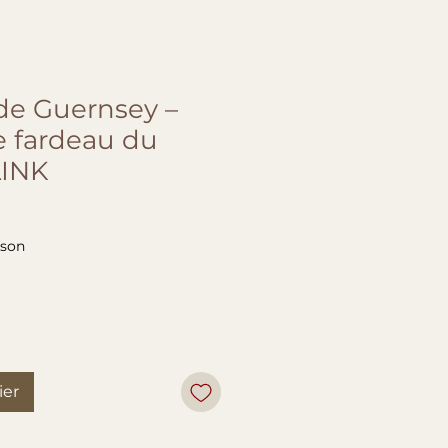
 de Guernsey –
e fardeau du
LINK
ison
ier