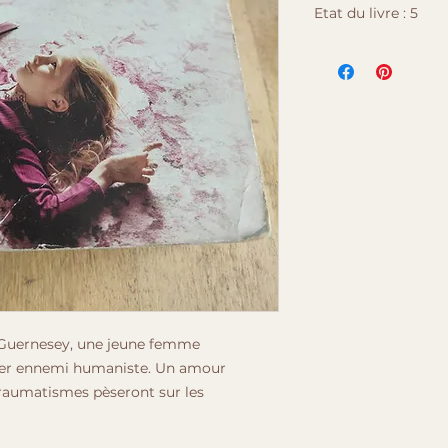
Etat du livre : 5
1. Comme neuf : Liv
trace d’usure. Aucu
couverture intacte.
2. Très bon état : L
fois, très peu de m
pages en excellent 
3. Bon état : Livre 
quelques marques 
cornés, dos un peu 
complet.
4. État correct : Li
d’usure visibles (c
ou légèrement corn
manquantes.
 Guernesey, une jeune femme
5. État passable : 
abîmées, mais toujo
cier ennemi humaniste. Un amour
annotations ou des
 traumatismes pèseront sur les
6. À trier / Mauvais
manquantes ou déch