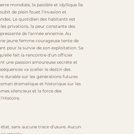
endommagée. À dis
re mondiale, la paisible et idyllique île
vente.
bit de plein fouet l'invasion et
ndes. Le quotidien des habitants est
es privations, la peur constante des
ppressante de l'armée ennemie. Au
 une jeune femme courageuse tente de
ant pour la survie de son exploitation. Sa
'elle fait la rencontre d'un officier
nt une passion amoureuse secrète et
nséquences va sceller le destin des
e durable sur les générations futures
roman dramatique et historique sur les
mes silencieux et la force des
l'Histoire.
t état, sans aucune trace d’usure. Aucun