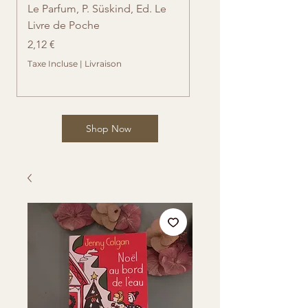
Le Parfum, P. Süskind, Ed. Le
Les recettes de la vie, 
Livre de Poche
Durand, Ed. Folio
Prix
Prix
2,12 €
2,65 €
Taxe Incluse
|
Livraison
Taxe Incluse
Shop Now