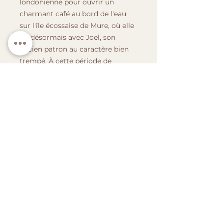
londonienne pour ouvrir un
charmant café au bord de l'eau
sur l'île écossaise de Mure, où elle
vit désormais avec Joel, son
ancien patron au caractère bien
trempé. À cette période de
l'année, c'est le moment de
cocooner, de s'étirer devant le feu
de cheminée et de regarder des
vieux films avec les gens que vous
aimez. À moins, bien sûr, que la
vie ne vous réserve une belle
surprise et que vous ne sachiez
pas comment l'annoncer.
Pendant ce temps, Saif, le
médecin réfugié de Syrie organise
son premier Noël avec ses fils,
loin de la guerre. La petite famille
reconstituée pourra-t-elle trouver