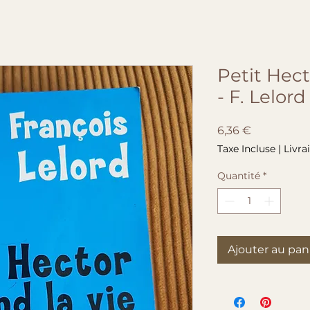
Petit Hect
- F. Lelor
Prix
6,36 €
Taxe Incluse
|
Livra
Quantité
*
Ajouter au pan