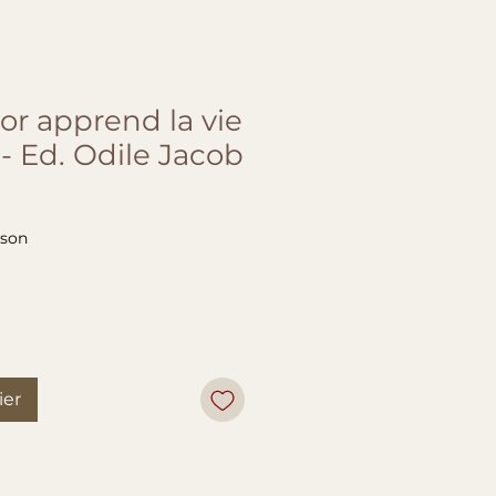
or apprend la vie
d - Ed. Odile Jacob
ison
ier