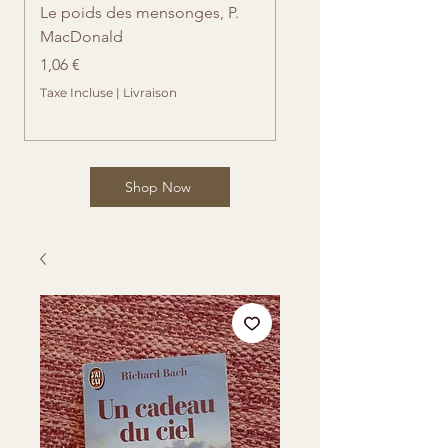
Le poids des mensonges, P.
Retrouvailles imprévue
MacDonald
Cates
Prix
Prix
1,06 €
1,06 €
Taxe Incluse
|
Livraison
Taxe Incluse
Shop Now