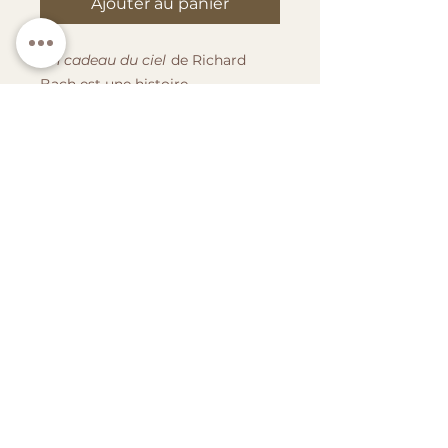
Ajouter au panier
Un cadeau du ciel
de Richard
Bach est une histoire
philosophique sur la liberté et la
connexion entre un homme et un
oiseau blessé. Ce récit explore les
liens entre l’homme et la nature
avec une touche spirituelle.
Richard Bach, écrivain et pilote,
découvre un oiseau blessé, une
oie nommée Stamford, et décide
de s'en occuper. Peu à peu, une
relation unique se tisse entre eux,
l’amenant à réfléchir sur le sens
de la vie et la liberté. À travers ce
lien inattendu, Bach revisite ses
propres expériences et croyances.