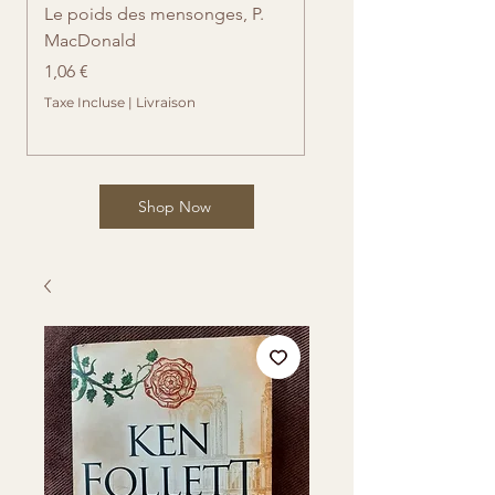
Le poids des mensonges, P.
Retrouvailles imprévue
MacDonald
Cates
Prix
Prix
1,06 €
1,06 €
Taxe Incluse
|
Livraison
Taxe Incluse
Shop Now