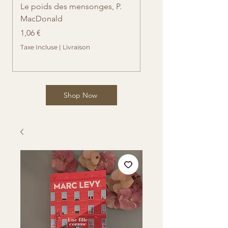
Le poids des mensonges, P.
Retrouvailles imprévue
MacDonald
Cates
Prix
Prix
1,06 €
1,06 €
Taxe Incluse
|
Livraison
Taxe Incluse
Shop Now