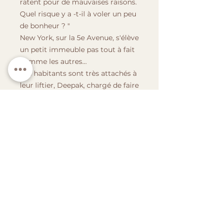
ratent pour de mauvaises raisons.
Quel risque y a -t-il à voler un peu
de bonheur ? "
New York, sur la 5e Avenue, s'élève
un petit immeuble pas tout à fait
comme les autres…
Ses habitants sont très attachés à
leur liftier, Deepak, chargé de faire
fonctionner l'ascenseur
mécanique, une véritable
antiquité.
Mais la vie de la joyeuse
communauté se trouve
chamboulée lorsque son collègue
de nuit tombe dans l'escalier.
Quand Sanji, le mystérieux neveu
de Deepak, débarque en sauveur
et endosse le costume de liftier,
personne ne peut imaginer qu'il