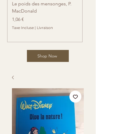
Le poids des mensonges, P.
Retrouvailles imprévue
MacDonald
Cates
Prix
Prix
1,06 €
1,06 €
Taxe Incluse
|
Livraison
Taxe Incluse
Shop Now