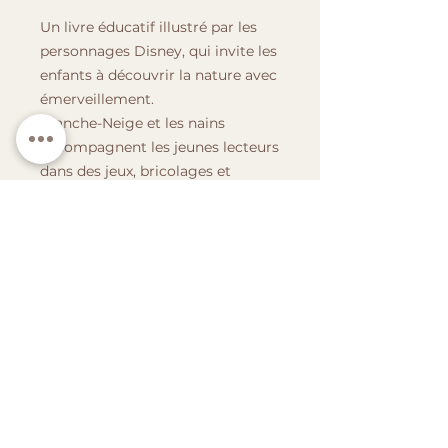
Un livre éducatif illustré par les
personnages Disney, qui invite les
enfants à découvrir la nature avec
émerveillement.
Blanche-Neige et les nains
accompagnent les jeunes lecteurs
dans des jeux, bricolages et
observations.
Ce livre fait partie de la collection
"Jouons à apprendre", éditée par
Édito-Service en 1984.
Il propose une approche ludique
de la nature à travers des activités
simples, des anecdotes et des
illustrations Disney.
Les enfants sont invités à
observer les plantes, les animaux